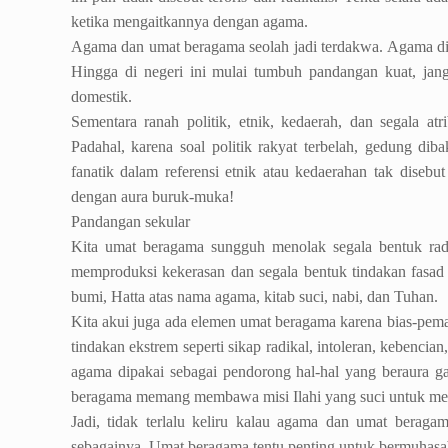
ketika mengaitkannya dengan agama.
Agama dan umat beragama seolah jadi terdakwa. Agama di
Hingga di negeri ini mulai tumbuh pandangan kuat, ja
domestik.
Sementara ranah politik, etnik, kedaerah, dan segala a
Padahal, karena soal politik rakyat terbelah, gedung d
fanatik dalam referensi etnik atau kedaerahan tak disebu
dengan aura buruk-muka!
Pandangan sekular
Kita umat beragama sungguh menolak segala bentuk rad
memproduksi kekerasan dan segala bentuk tindakan fasad 
bumi, Hatta atas nama agama, kitab suci, nabi, dan Tuhan.
Kita akui juga ada elemen umat beragama karena bias-pe
tindakan ekstrem seperti sikap radikal, intoleran, kebencia
agama dipakai sebagai pendorong hal-hal yang beraura g
beragama memang membawa misi Ilahi yang suci untuk mem
Jadi, tidak terlalu keliru kalau agama dan umat beraga
sebagainya. Umat beragama tentu penting untuk bermuhasaba