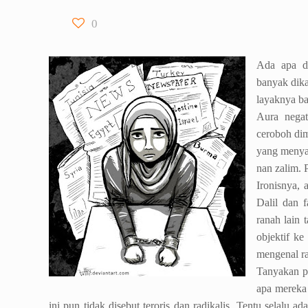
0
Ada apa de
banyak dik
layaknya b
Aura negat
ceroboh dim
yang menya
nan zalim. 
Ironisnya, 
Dalil dan f
ranah lain 
objektif ke
mengenal ra
Tanyakan p
apa mereka 
ini pun tidak disebut teroris dan radikalis. Tentu selalu 