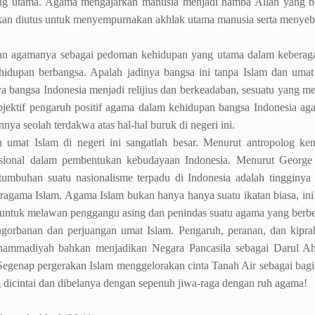
 yang utama. Agama mengajarkan manusia menjadi hamba Allah yang 
hkan diutus untuk menyempurnakan akhlak utama manusia serta menyeb
dikan agamanya sebagai pedoman kehidupan yang utama dalam kebera
hidupan berbangsa. Apalah jadinya bangsa ini tanpa Islam dan umat
 bangsa Indonesia menjadi relijius dan berkeadaban, sesuatu yang m
bjektif pengaruh positif agama dalam kehidupan bangsa Indonesia aga
nya seolah terdakwa atas hal-hal buruk di negeri ini.
n umat Islam di negeri ini sangatlah besar. Menurut antropolog k
nasional dalam pembentukan kebudayaan Indonesia. Menurut George
tumbuhan suatu nasionalisme terpadu di Indonesia adalah tingginya 
agama Islam. Agama Islam bukan hanya hanya suatu ikatan biasa, ini
untuk melawan penggangu asing dan penindas suatu agama yang berb
orbanan dan perjuangan umat Islam. Pengaruh, peranan, dan kipra
Muhammadiyah bahkan menjadikan Negara Pancasila sebagai Darul A
egenap pergerakan Islam menggelorakan cinta Tanah Air sebagai bagi
ng dicintai dan dibelanya dengan sepenuh jiwa-raga dengan ruh agama!