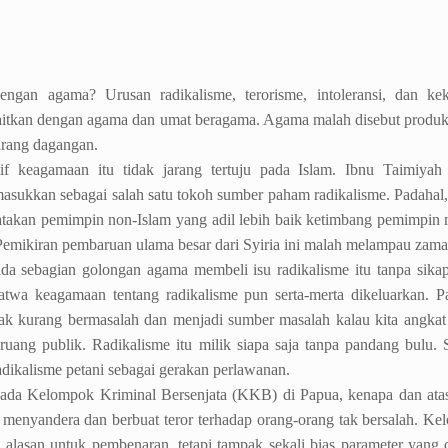
ngan agama? Urusan radikalisme, terorisme, intoleransi, dan kek
aitkan dengan agama dan umat beragama. Agama malah disebut produ
arang dagangan.
if keagamaan itu tidak jarang tertuju pada Islam. Ibnu Taimiyah 
asukkan sebagai salah satu tokoh sumber paham radikalisme. Padahal,
takan pemimpin non-Islam yang adil lebih baik ketimbang pemimpin
Pemikiran pembaruan ulama besar dari Syiria ini malah melampau zam
ada sebagian golongan agama membeli isu radikalisme itu tanpa sikap 
atwa keagamaan tentang radikalisme pun serta-merta dikeluarkan. P
tak kurang bermasalah dan menjadi sumber masalah kalau kita angkat
 ruang publik. Radikalisme itu milik siapa saja tanpa pandang bulu. 
dikalisme petani sebagai gerakan perlawanan.
ada Kelompok Kriminal Bersenjata (KKB) di Papua, kenapa dan ata
menyandera dan berbuat teror terhadap orang-orang tak bersalah. K
ada alasan untuk pembenaran, tetapi tampak sekali bias parameter yang 