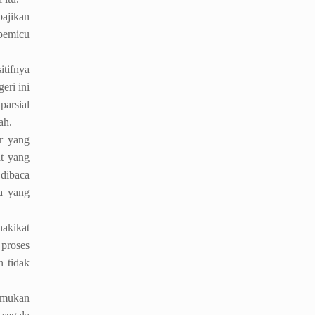
bajikan
 pemicu
itifnya
eri ini
parsial
ah.
r yang
t yang
 dibaca
ia yang
hakikat
 proses
n tidak
emukan