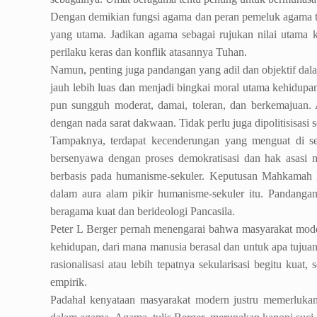
Dengan demikian fungsi agama dan peran pemeluk agama teta
yang utama. Jadikan agama sebagai rujukan nilai utama ke
perilaku keras dan konflik atasannya Tuhan.
Namun, penting juga pandangan yang adil dan objektif dalam
jauh lebih luas dan menjadi bingkai moral utama kehidupan
pun sungguh moderat, damai, toleran, dan berkemajuan. 
dengan nada sarat dakwaan. Tidak perlu juga dipolitisisas
Tampaknya, terdapat kecenderungan yang menguat di seb
bersenyawa dengan proses demokratisasi dan hak asasi 
berbasis pada humanisme-sekuler. Keputusan Mahkamah K
dalam aura alam pikir humanisme-sekuler itu. Pandangan
beragama kuat dan berideologi Pancasila.
Peter L Berger pernah menengarai bahwa masyarakat modere
kehidupan, dari mana manusia berasal dan untuk apa tujuan
rasionalisasi atau lebih tepatnya sekularisasi begitu kuat
empirik.
Padahal kenyataan masyarakat modern justru memerlukan