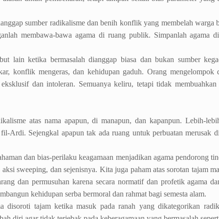
anggap sumber radikalisme dan benih konflik yang membelah warga 
nganlah membawa-bawa agama di ruang publik. Simpanlah agama di
tribut lain ketika bermasalah dianggap biasa dan bukan sumber keg
ibakar, konflik mengeras, dan kehidupan gaduh. Orang mengelompok
t eksklusif dan intoleran. Semuanya keliru, tetapi tidak membuahkan
ikalisme atas nama apapun, di manapun, dan kapanpun. Lebih-lebi
fil-Ardi. Sejengkal apapun tak ada ruang untuk perbuatan merusak 
mahaman dan bias-perilaku keagamaan menjadikan agama pendorong ti
n, aksi sweeping, dan sejenisnya. Kita juga paham atas sorotan tajam m
arang dan permusuhan karena secara normatif dan profetik agama d
bangun kehidupan serba bermoral dan rahmat bagi semesta alam.
ma disoroti tajam ketika masuk pada ranah yang dikategorikan radi
h diri agar tidak terjebak pada keberagamaan yang bermasalah seperti