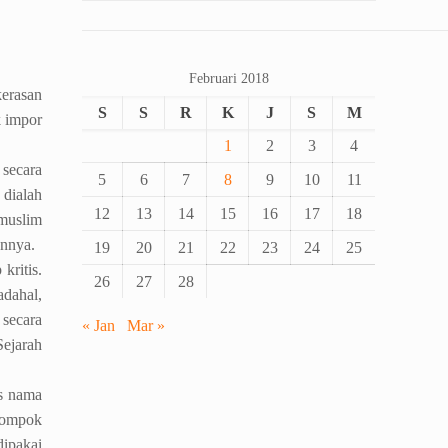
Februari 2018
erasan
S
S
R
K
J
S
M
k impor
1
2
3
4
secara
5
6
7
8
9
10
11
 dialah
12
13
14
15
16
17
18
 muslim
annya.
19
20
21
22
23
24
25
kritis.
26
27
28
adahal,
 secara
« Jan
Mar »
Sejarah
s nama
elompok
dipakai