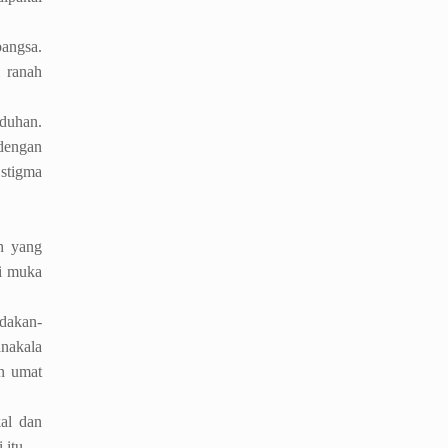
bangsa.
 ranah
aduhan.
 dengan
 stigma
h yang
di muka
ndakan-
anakala
an umat
kal dan
 itu.