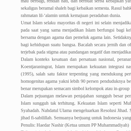
mau berbagi, rendah hati, dan berbuat serba kebajikan
sekaligus beramal shaleh bagi kebaikan semesta. Rasul ba
rahmatan lil-‘alamin untuk kemajuan peradaban dunia.
Umat Islam selaku mayoritas di negeri ini selain menja
pada saat yang sama menjadikan Islam berfungsi bagi ke
bersama dengan agama dan pemeluk agama lain. Setidaknya
bagi kehidupan suatu bangsa. Bacalah secara jernih dan o
terjebak pada stigma atau pandangan negatif dan menjadikan
Dalam konteks kesatuan dan persatuan nasional, perana
Koentjaraningrat, Islam merupakan kekuatan integrasi 
(1995), salah satu faktor terpenting yang mendukung per
homogenitas agama yakni lebih 90 persen penduduknya ber
benar merupakan semacam simbol kelompok atau in-group 
Dalam pejuangan melawan penjajahan sungguh besar peng
Islam sungguh tak terhitung. Kekuatan Islam seperti 
Syahadah. Nahdatul Ulama mengeluarkan Resolusi Jihad. S
jihad fi-sabilillah. Semuanya berjuang untuk Indonesia ya
Penulis: Haedar Nashir (Ketua umum PP Muhammadiyah)