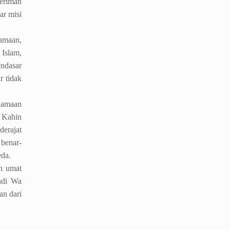
beriman
ar misi
gamaan,
 Islam,
endasar
r tidak
enamaan
 Kahin
derajat
 benar-
eda.
h umat
hdi Wa
an dari