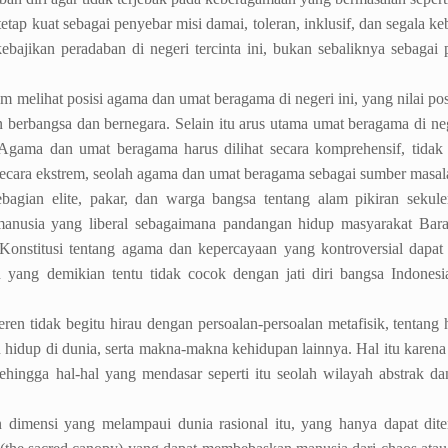
p kuat sebagai penyebar misi damai, toleran, inklusif, dan segala ke
bajikan peradaban di negeri tercinta ini, bukan sebaliknya sebagai
 melihat posisi agama dan umat beragama di negeri ini, yang nilai pos
 berbangsa dan bernegara. Selain itu arus utama umat beragama di neg
Agama dan umat beragama harus dilihat secara komprehensif, tidak 
i secara ekstrem, seolah agama dan umat beragama sebagai sumber masal
agian elite, pakar, dan warga bangsa tentang alam pikiran sekule
manusia yang liberal sebagaimana pandangan hidup masyarakat Bara
onstitusi tentang agama dan kepercayaan yang kontroversial dapat
 yang demikian tentu tidak cocok dengan jati diri bangsa Indones
n tidak begitu hirau dengan persoalan-persoalan metafisik, tentang 
 hidup di dunia, serta makna-makna kehidupan lainnya. Hal itu karena
, sehingga hal-hal yang mendasar seperti itu seolah wilayah abstrak da
 dimensi yang melampaui dunia rasional itu, yang hanya dapat dit