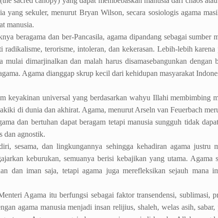
(the sacred canopy) yang dapat membebaskan manusia dari chaos atau
a yang sekuler, menurut Bryan Wilson, secara sosiologis agama masi
at manusia.
knya beragama dan ber-Pancasila, agama dipandang sebagai sumber 
 radikalisme, terorisme, intoleran, dan kekerasan. Lebih-lebih karena 
ma mulai dimarjinalkan dan malah harus disamasebangunkan dengan 
 agama. Agama dianggap skrup kecil dari kehidupan masyarakat Indone
 keyakinan universal yang berdasarkan wahyu Illahi membimbing m
akiki di dunia dan akhirat. Agama, menurut Arseln van Feuerbach me
gama dan bertuhan dapat beragam tetapi manusia sungguh tidak dapa
s dan agnostik.
iri, sesama, dan lingkungannya sehingga kehadiran agama justru m
gajarkan keburukan, semuanya berisi kebajikan yang utama. Agama 
nan dan iman saja, tetapi agama juga merefleksikan sejauh mana i
ri Agama itu berfungsi sebagai faktor transendensi, sublimasi, pr
ngan agama manusia menjadi insan relijius, shaleh, welas asih, sabar, 