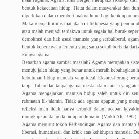
dalam agama. Agama, tulis Berger, merupakan kanopi suci 
bentuk kekacauan hidup. Hatta dalam masyarakat dan duni
diperlukan dalam memberi makna luhur bagi kehidupan um
Maka menjadi ironis manakala di Indonesia yang pendudu
atau malah menjadi terdakwa untuk segala hal buruk seperti
demokrasi dan hak asasi manusia yang serbaliberal, aga
bentuk kepercayaan tertentu yang sama sekali berbeda dari
Fungsi agama
Benarkah agama sumber masalah? Agama merupakan sistem
menuju jalan hidup yang benar untuk meraih kebahagiaan h
kebutuhan hidup manusia yang ideal. Ekspresi orang bera
tanpa Tuhan dan tanpa agama, meski ada manusia yang atei
Agama mengajarkan manusia hidup saleh untuk diri send
rahmatan lil-‘alamin. Tidak ada agama apapun yang men
refleksi iman tidak hanya terbukti dalam ucapan keyaki
diungkapkan dalam kehidupan dunia ini (Mukti Ali, 1982).
Agama menurut tokoh Perbandingan Agama dan mantan Mente
liberasi, humanisasi, dan kritik atas kehidupan manusia. De