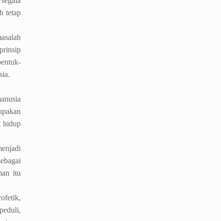
 segala
h tetap
masalah
prinsip
bentuk-
sia.
anusia
rupakan
t hidup
enjadi
sebagai
man itu
ofetik,
peduli,