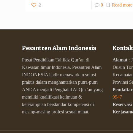
2
0
Read more
Pesantren Alam Indonesia
Kontak
Pusat Pendidikan Tahfidz Qur’an di
Alamat
: 
Kawasan timur Indonesia. Pesantren Alam
Dusun Tom
INDONESIA hadir menawarkan solusi
Kecamatan 
praktis dalam menghantarkan putra-putri
Provinsi 
ANDA menjadi Penghafal Al Qur’an yang
Pendaftar
memiliki kualifikasi keilmuan &
9947
keterampilan berstandar kompetensi di
Reservasi
masing-masing profesi sesuai minat.
Kerjasam