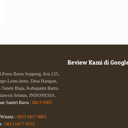
Review Kami di Googl
Jl.Poros Barru Soppeng, Km.125,
po Lemo-lemo, Desa Harapan,
Tanete Riaja, Kabupaten Barru,
Sulawesi Selatan, INDONESIA.
an Santri Baru
:
0813 5965
 Wisata
:
0853 9457 9861
a
:
0813 6477 0553