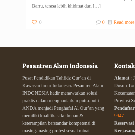
Barru, terasa lebih khidmat dari
[…]
0
0
Read more
Pesantren Alam Indonesia
Kontak
Pusat Pendidikan Tahfidz Qur’an di
Alamat
: 
Kawasan timur Indonesia. Pesantren Alam
Dusun Tom
INDONESIA hadir menawarkan solusi
Kecamatan 
praktis dalam menghantarkan putra-putri
Provinsi 
ANDA menjadi Penghafal Al Qur’an yang
Pendaftar
memiliki kualifikasi keilmuan &
9947
keterampilan berstandar kompetensi di
Reservasi
masing-masing profesi sesuai minat.
Kerjasam