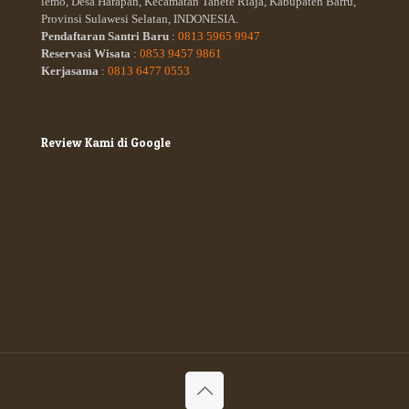
lemo, Desa Harapan, Kecamatan Tanete Riaja, Kabupaten Barru,
Provinsi Sulawesi Selatan, INDONESIA.
Pendaftaran Santri Baru
:
0813 5965 9947
Reservasi Wisata
:
0853 9457 9861
Kerjasama
:
0813 6477 0553
Review Kami di Google