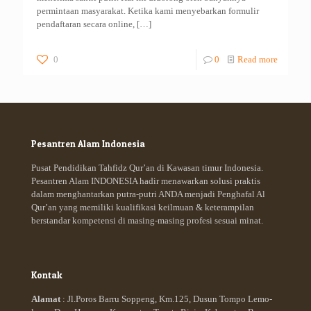
permintaan masyarakat. Ketika kami menyebarkan formulir
pendaftaran secara online,
[…]
0
0
Read more
Pesantren Alam Indonesia
Pusat Pendidikan Tahfidz Qur’an di Kawasan timur Indonesia.
Pesantren Alam INDONESIA hadir menawarkan solusi praktis
dalam menghantarkan putra-putri ANDA menjadi Penghafal Al
Qur’an yang memiliki kualifikasi keilmuan & keterampilan
berstandar kompetensi di masing-masing profesi sesuai minat.
Kontak
Alamat
: Jl.Poros Barru Soppeng, Km.125, Dusun Tompo Lemo-