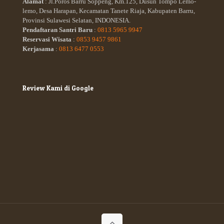
Alamat
: Jl.Poros Barru Soppeng, Km.125, Dusun Tompo Lemo-
lemo, Desa Harapan, Kecamatan Tanete Riaja, Kabupaten Barru,
Provinsi Sulawesi Selatan, INDONESIA.
Pendaftaran Santri Baru
:
0813 5965 9947
Reservasi Wisata
:
0853 9457 9861
Kerjasama
:
0813 6477 0553
Review Kami di Google