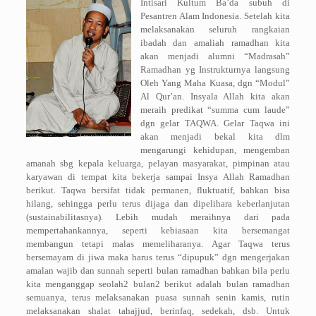
Intisari Kultum Ba’da subuh di
Pesantren Alam Indonesia. Setelah kita
melaksanakan seluruh rangkaian
ibadah dan amaliah ramadhan kita
akan menjadi alumni “Madrasah”
Ramadhan yg Instrukturnya langsung
Oleh Yang Maha Kuasa, dgn “Modul”
Al Qur’an. Insyala Allah kita akan
meraih predikat “summa cum laude”
dgn gelar TAQWA. Gelar Taqwa ini
akan menjadi bekal kita dlm
mengarungi kehidupan, mengemban
amanah sbg kepala keluarga, pelayan masyarakat, pimpinan atau
karyawan di tempat kita bekerja sampai Insya Allah Ramadhan
berikut. Taqwa bersifat tidak permanen, fluktuatif, bahkan bisa
hilang, sehingga perlu terus dijaga dan dipelihara keberlanjutan
(sustainabilitasnya). Lebih mudah meraihnya dari pada
mempertahankannya, seperti kebiasaan kita bersemangat
membangun tetapi malas memeliharanya. Agar Taqwa terus
bersemayam di jiwa maka harus terus “dipupuk” dgn mengerjakan
amalan wajib dan sunnah seperti bulan ramadhan bahkan bila perlu
kita menganggap seolah2 bulan2 berikut adalah bulan ramadhan
semuanya, terus melaksanakan puasa sunnah senin kamis, rutin
melaksanakan shalat tahajjud, berinfaq, sedekah, dsb. Untuk