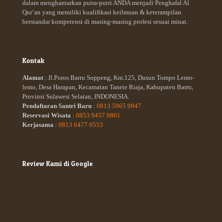
dalam menghantarkan putra-putri ANDA menjadi Penghafal Al
Qur’an yang memiliki kualifikasi keilmuan & keterampilan
berstandar kompetensi di masing-masing profesi sesuai minat.
Kontak
Alamat
: Jl.Poros Barru Soppeng, Km.125, Dusun Tompo Lemo-
lemo, Desa Harapan, Kecamatan Tanete Riaja, Kabupaten Barru,
Provinsi Sulawesi Selatan, INDONESIA.
Pendaftaran Santri Baru
:
0813 5965 9947
Reservasi Wisata
:
0853 9457 9861
Kerjasama
:
0813 6477 0553
Review Kami di Google