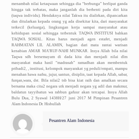
menambah nilai ketaqwaan sehingga dia “berbunga” berlipat ganda
hingga tak terbatas, maka janganlah dia berhenti pada diri kita
(taqwa individu). Hendaknya nilai Takwa itu dialirkan, dipancarkan
dan ditularkan kepada orang yg ada disekitar kita, dari masyarakat
terkecil (keluarga), lingkungan kerja sampai masyarakat atau
kehidupan sosial sehingga terbentuk TAQWA INSTITUSI bahkan
TAQWA SOSIAL. Kitas harus menjadi agen estafet, menjadi
RAHMATAN LIL ALAMIN, bagian dari mata rantai warisan
kenabian AMAR MA’RUF-NAHI MUNKAR. Insya Allah bila nilai
Taqwa sdh bersemayam di dada kita dan menjadi nilai dlm
masyarakat maka hasil “madrasah” ramadhan akan membentuk
pribadi2, , institusi, kelompok masyarakat yg peduli/empati, mampu
menahan hawa nafsu, jujur, santun, disiplin, taat kepada Allah, sabar,
furqan,wara, dst. Bila nilai2 tsb bisa kiat raih dan amalkan secara
bersama maka cita2 negara utk menjadi negara yg adil dan makmur,
baldatun tayyibatun wa rabbun gafuur akan tercapai. Insya Allah
Bulu Dua, 2 Syawal 1438H/27 juni 2017 M Pimpinan Pesantren
Alam Indonesia Dr. Hisbullah
Pesantren Alam Indonesia